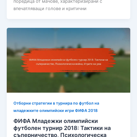
поредица от мачове, характеризирани с
впечатляващи голове и критични
Отборни стратегии в турнира по футбол на
младежките олимпийски игри ФИФА 2018
ФИФА Младежки олимпийски
футболен турнир 2018: Тактики на
съперничество, Психологическа