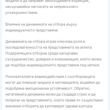
модели и да направят необходимите корекции,
насърчавайки нагласата за непрекъснато
усъвършенстване.
Влияние на динамиката на отбора върху
индивидуалното представяне
Динамиката на отбора играе ключова роля в
последователността на представянето на атлета.
Подкрепящата отборна среда насърчава
сътрудничество, доверие и комуникация, което може
да подобри индивидуалното представяне под натиск.
Положителните взаимодействия с съотборниците
могат да повишат морала и мотивацията, водейки до
подобрена емоционална устойчивост. Обратно,
негативната динамика може да създаде стрес и да
попречи на представянето, което прави от съществено
значение отборите да култивират здрава култура.