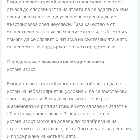
Емоционалната устойчивост в младежкия спорт се
отнася до способността на атлета да се адаптира към
предизвикателства, да управлява стреса и да се
възстановява след неуспехи. Тази качество е от
съществено значение за младите атлети, тъй като им
помага да се справят с натиска на състезанията, като
същевременно поддържат фокус и представяне.
Определение и значение на емоционалната
устойчивост
Емоционалната устойчивост е способността да се
устои на неблагоприятни условия и да се възстанови
след трудности. В младежкия спорт тя играе
жизненоважна роля за психичното здраве на атлета и
общото му представяне. Развиването на тази
устойчивост може да доведе до подобряване на
стратегиите за справяне, по-добро вземане на решения
и поддържане на мотивацията.