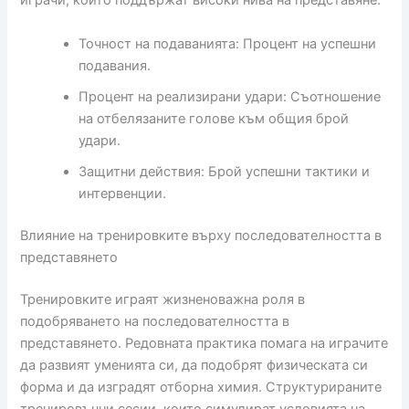
играчи, които поддържат високи нива на представяне.
Точност на подаванията: Процент на успешни
подавания.
Процент на реализирани удари: Съотношение
на отбелязаните голове към общия брой
удари.
Защитни действия: Брой успешни тактики и
интервенции.
Влияние на тренировките върху последователността в
представянето
Тренировките играят жизненоважна роля в
подобряването на последователността в
представянето. Редовната практика помага на играчите
да развият уменията си, да подобрят физическата си
форма и да изградят отборна химия. Структурираните
тренировъчни сесии, които симулират условията на