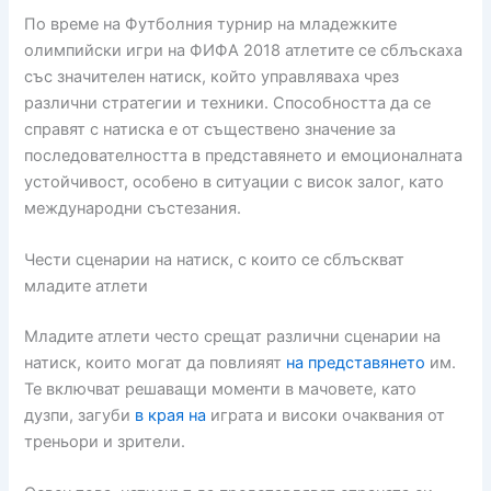
По време на Футболния турнир на младежките
олимпийски игри на ФИФА 2018 атлетите се сблъскаха
със значителен натиск, който управляваха чрез
различни стратегии и техники. Способността да се
справят с натиска е от съществено значение за
последователността в представянето и емоционалната
устойчивост, особено в ситуации с висок залог, като
международни състезания.
Чести сценарии на натиск, с които се сблъскват
младите атлети
Младите атлети често срещат различни сценарии на
натиск, които могат да повлияят
на представянето
им.
Те включват решаващи моменти в мачовете, като
дузпи, загуби
в края на
играта и високи очаквания от
треньори и зрители.