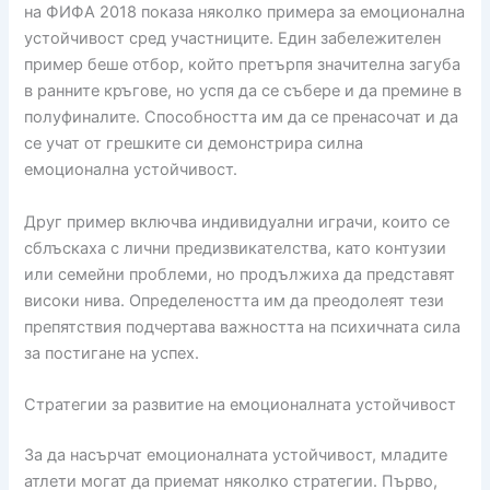
на ФИФА 2018 показа няколко примера за емоционална
устойчивост сред участниците. Един забележителен
пример беше отбор, който претърпя значителна загуба
в ранните кръгове, но успя да се събере и да премине в
полуфиналите. Способността им да се пренасочат и да
се учат от грешките си демонстрира силна
емоционална устойчивост.
Друг пример включва индивидуални играчи, които се
сблъскаха с лични предизвикателства, като контузии
или семейни проблеми, но продължиха да представят
високи нива. Определеността им да преодолеят тези
препятствия подчертава важността на психичната сила
за постигане на успех.
Стратегии за развитие на емоционалната устойчивост
За да насърчат емоционалната устойчивост, младите
атлети могат да приемат няколко стратегии. Първо,