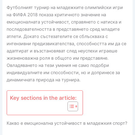
Футболният турнир на младежките олимпийски игри
на ФИФА 2018 показа критичното значение на
емоционалната устойчивост, справянето с натиска и
последователността в представянето сред младите
атлети. Докато състезателите се сблъскваха с
интензивни предизвикателства, способността им да се
адаптират и възстановяват след неуспехи играеше
жизненоважна роля в общото им представяне.
Овладяването на тези умения не само подобри
индивидуалните им способности, но и допринесе за
динамичната природа на турнира.
Key sections in the article:
Какво е емоционална устойчивост в младежкия спорт?