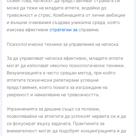
Освен това, натискът да представляват страната си
може да тежи на младите атлети, водейки до
тревожност и стрес. Комбинацията от лични амбиции
и външни очаквания създава уникална среда, която
изисква ефективни
стратегии за
справяне.
Психологически техники за управление на натиска
За да управляват натиска ефективно, младите атлети
могат да използват няколко психологически техники.
Визуализацията е често срещан метод, при който
атлетите психически репетирани успешни
представяния, което помага за изграждане на
увереност и намаляване на тревожността.
Упражненията за дишане също са полезни,
позволявайки на атлетите да успокоят нервите си и да
се фокусират върху задачата. Практиките за
внимателност могат да подобрят концентрацията и да