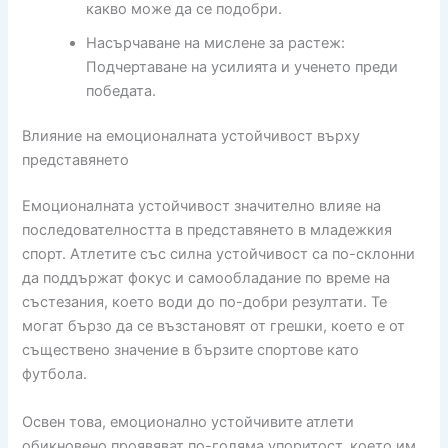
какво може да се подобри.
Насърчаване на мислене за растеж:
Подчертаване на усилията и ученето преди
победата.
Влияние на емоционалната устойчивост върху
представянето
Емоционалната устойчивост значително влияе на
последователността в представянето в младежкия
спорт. Атлетите със силна устойчивост са по-склонни
да поддържат фокус и самообладание по време на
състезания, което води до по-добри резултати. Те
могат бързо да се възстановят от грешки, което е от
съществено значение в бързите спортове като
футбола.
Освен това, емоционално устойчивите атлети
обикновено проявяват по-голяма упоритост, което им