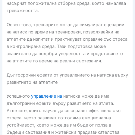
насърчат положителна отборна среда, която намалява
тревожността.
Освен това, треньорите могат да симулират сценарии
на натиск по време на тренировки, позволявайки на
атлетите да изпитат и практикуват справяне със стреса
в контролирана среда. Тази подготовка може
значително да подобри увереността и представянето
на атлетите по време на реални състезания.
Дългосрочни ефекти от управлението на натиска върху
развитието на атлетите
Успешното
управление на
натиска може да има
дълготрайни ефекти върху развитието на атлета.
Атлетите, които научат да се справят ефективно със
стреса, често развиват по-голяма емоционална
устойчивост, което може да им бъде от полза в
бъдещи състезания и житейски предизвикателства.