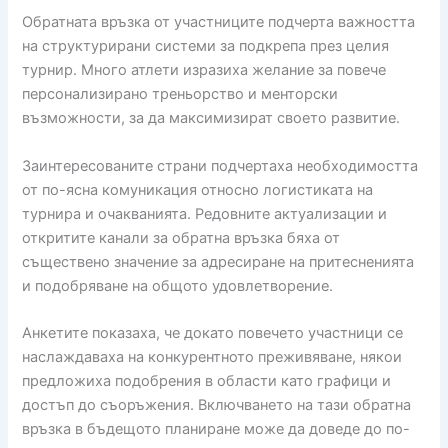
Обратната връзка от участниците подчерта важността
на структурирани системи за подкрепа през целия
турнир. Много атлети изразиха желание за повече
персонализирано треньорство и менторски
възможности, за да максимизират своето развитие.
Заинтересованите страни подчертаха необходимостта
от по-ясна комуникация относно логистиката на
турнира и очакванията. Редовните актуализации и
откритите канали за обратна връзка бяха от
съществено значение за адресиране на притесненията
и подобряване на общото удовлетворение.
Анкетите показаха, че докато повечето участници се
наслаждаваха на конкурентното преживяване, някои
предложиха подобрения в области като графици и
достъп до съоръжения. Включването на тази обратна
връзка в бъдещото планиране може да доведе до по-