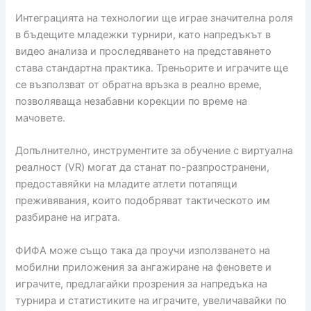
Интеграцията на технологии ще играе значителна роля
в бъдещите младежки турнири, като напредъкът в
видео анализа и проследяването на представянето
става стандартна практика. Треньорите и играчите ще
се възползват от обратна връзка в реално време,
позволяваща незабавни корекции по време на
мачовете.
Допълнително, инструментите за обучение с виртуална
реалност (VR) могат да станат по-разпространени,
предоставяйки на младите атлети потапящи
преживявания, които подобряват тактическото им
разбиране на играта.
ФИФА може също така да проучи използването на
мобилни приложения за ангажиране на феновете и
играчите, предлагайки прозрения за напредъка на
турнира и статистиките на играчите, увеличавайки по