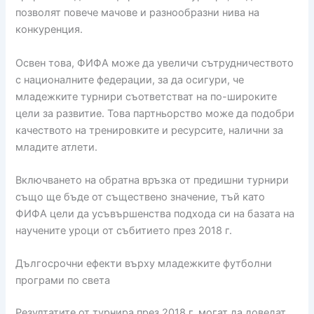
позволят повече мачове и разнообразни нива на
конкуренция.
Освен това, ФИФА може да увеличи сътрудничеството
с националните федерации, за да осигури, че
младежките турнири съответстват на по-широките
цели за развитие. Това партньорство може да подобри
качеството на тренировките и ресурсите, налични за
младите атлети.
Включването на обратна връзка от предишни турнири
също ще бъде от съществено значение, тъй като
ФИФА цели да усъвършенства подхода си на базата на
научените уроци от събитието през 2018 г.
Дългосрочни ефекти върху младежките футболни
програми по света
Резултатите от турнира през 2018 г. могат да доведат