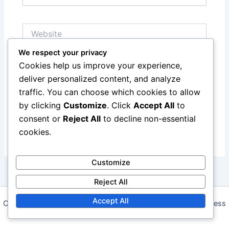
Website
We respect your privacy
Cookies help us improve your experience,
Save my name, email, and website in this browser
deliver personalized content, and analyze
for the next time I comment.
traffic. You can choose which cookies to allow
by clicking
Customize
. Click
Accept All
to
consent or
Reject All
to decline non-essential
cookies.
Customize
Reject All
Accept All
Copyright © 2026 ffboneiru.com | Powered by
Astra WordPress
Theme