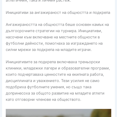
атлетичния, така и личния растеж.
Инициативи за ангажираност на общността и подкрепа
Ангажираността на общността беше основен камък на
дългосрочните стратегии на турнира. Инициативи,
насочени към включване на местните общности в
футболни дейности, помогнаха за изграждането на
силни мрежи за подкрепа на младите играчи.
Инициативите за подкрепа включваха треньорски
клиники, младежки лагери и образователни програми,
които подчертаваха ценностите на екипната работа,
дисциплината и уважението. Тези усилия не само
подобриха футболните умения, но също така
допринесоха за общото развитие на младите атлети
като отговорни членове на обществото.