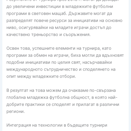
до увеличени инвестиции в младежките футболни
програми в световен мащаб. Държавите могат да
разпределят повече ресурси за инициативи на основно
ниво, осигурявайки на младите играчи достъп до
качествено треньорство и съоръжения.
Освен това, успешните елементи на турнира, като
програми за обмен на играчи, биха могли да вдъхновят
подобни инициативи по целия свят, насърчавайки
международното сътрудничество и споделянето на
опит между младежките отбори.
В резултат на това можем да очакваме по-свързана
глобална младежка футболна общност, в която най-
добрите практики се споделят и прилагат в различни
региони.
Интеграция на технологии в бъдещите турнири