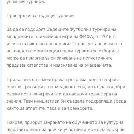
успешни турнири.
Препоръки за бъдещи турнири
За да се подобрят бъдещите Футболни турнири на
младежките олимпийски игри на ФИФА, от 2018 г.
излязоха няколко препоръки. Първо, установяването
на цялостна ориентация преди турнира за отборите
може да помогне за смекчаване на логистичните
предизвикателства и изясняване на очакванията.
Прилагането на менторска програма, която свързва
опитни треньори с по-млади колеги, може да подобри
развитието на играчите и да насърчи трансфера на
знания. Тази инициатива би създала подкрепяща среда
както за атлетите, така и за треньорите.
Накрая, приоритизирането на обучението за културна
чувствителност за всички участници може да насърчи