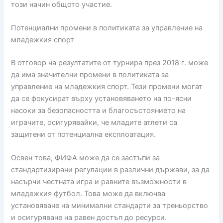
този начин общото участие.
Потенциални промени в политиката за управление на
младежкия спорт
В отговор на резултатите от турнира през 2018 г. може
да има значителни промени в политиката за
управление на младежкия спорт. Тези промени могат
да се фокусират върху установяването на по-ясни
насоки за безопасността и благосъстоянието на
играчите, осигурявайки, че младите атлети са
защитени от потенциална експлоатация.
Освен това, ФИФА може да се застъпи за
стандартизирани регулации в различни държави, за да
насърчи честната игра и равните възможности в
младежкия футбол. Това може да включва
установяване на минимални стандарти за треньорство
и осигуряване на равен достъп до ресурси.